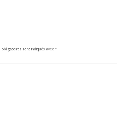
Casablanca
Erfoud
Fez
Marrakech
obligatoires sont indiqués avec
*
Meknès
Merzouga
Rabat