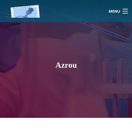
MENU
Home
About Us
Azrou
Morocco
Travel Services
Special Activities
Events Planning