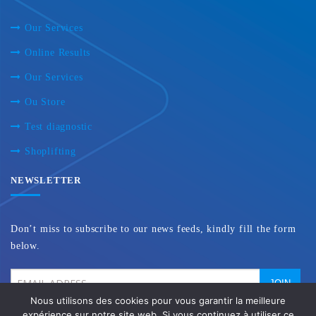
Our Services
Online Results
Our Services
Ou Store
Test diagnostic
Shoplifting
NEWSLETTER
Don’t miss to subscribe to our news feeds, kindly fill the form
below.
Nous utilisons des cookies pour vous garantir la meilleure
expérience sur notre site web. Si vous continuez à utiliser ce