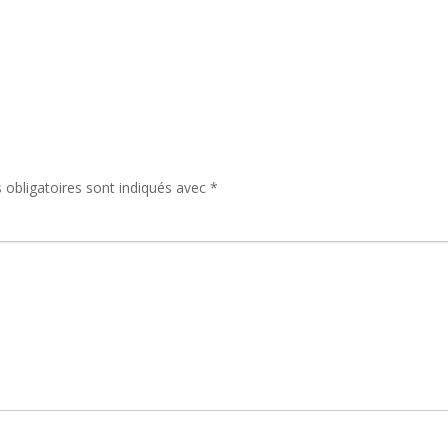
Casablanca
Erfoud
Fez
Marrakech
obligatoires sont indiqués avec
*
Meknès
Merzouga
Rabat